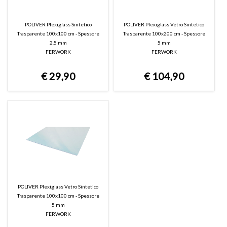
Pittura, decorazioni ed accessori
POLIVER Plexiglass Sintetico
POLIVER Plexiglass Vetro Sintetico
Trasparente 100x100 cm - Spessore
Trasparente 100x200 cm - Spessore
2.5 mm
5 mm
Edilizia
FERWORK
FERWORK
Sicurezza
€
29,90
€
104,90
Scale e trabattelli
Prodotti PET
Prodotti TECH
Chi Siamo
POLIVER Plexiglass Vetro Sintetico
Contattaci
Trasparente 100x100 cm - Spessore
5 mm
Contattaci su WhatsApp
FERWORK