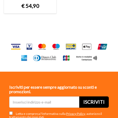
€
54,90
Iscriviti per essere sempre aggiornato su sconti e
promozioni.
ISCRIVITI
Letta e compresa l'informativa sulla
Privacy Policy
, autorizzo il
trattamento dei miei dati.