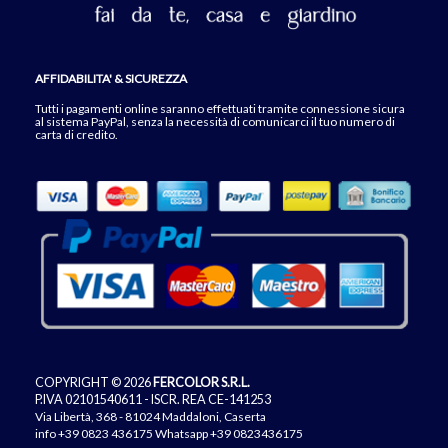
AFFIDABILITA' & SICUREZZA
Tutti i pagamenti online saranno effettuati tramite connessione sicura
al sistema PayPal, senza la necessità di comunicarci il tuo numero di
carta di credito.
COPYRIGHT © 2026
FERCOLOR S.R.L.
P.IVA 02101540611 - ISCR. REA CE-141253
Via Libertà, 368 - 81024 Maddaloni, Caserta
info
+39 0823 436175
Whatsapp +39 0823436175