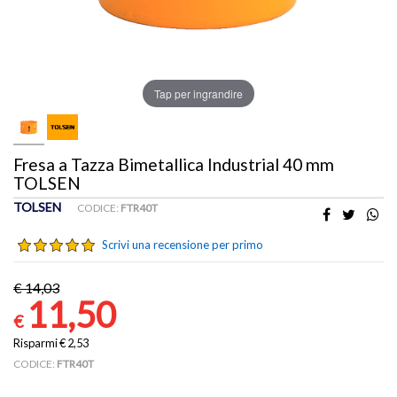
Pittura, decorazioni ed accessori
Edilizia
Tap per ingrandire
Sicurezza
Scale e trabattelli
Fresa a Tazza Bimetallica Industrial 40 mm
TOLSEN
Prodotti PET
TOLSEN
CODICE:
FTR40T
Prodotti TECH
Scrivi una recensione per primo
€ 14,03
Chi Siamo
11,50
€
Contattaci
Risparmi € 2,53
CODICE:
FTR40T
Contattaci su WhatsApp